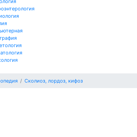
ология
роэнтерология
иология
пия
ьютерная
графия
етология
атология
кология
топедия
Сколиоз, лордоз, кифоз