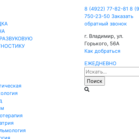
8 (4922) 77-82-81
8 (
750-23-50
Заказать
ДКА
обратный звонок
НА
г. Владимир, ул.
РАЗВУКОВУЮ
Горького, 56А
ГНОСТИКУ
Как добраться
ЕЖЕДНЕВНО
тическая
кология
д
ом
отерапия
атрия
льмология
ргия