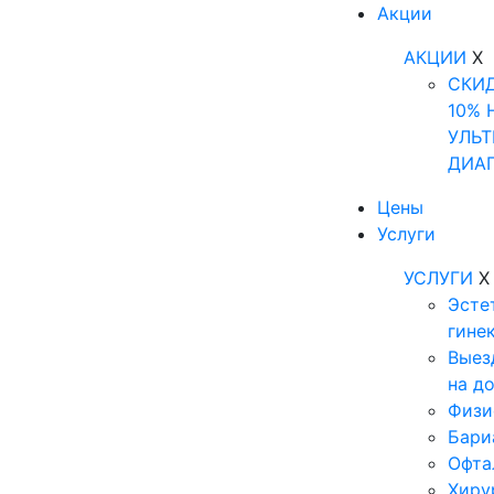
Акции
АКЦИИ
X
СКИ
10% 
УЛЬТ
ДИА
Цены
Услуги
УСЛУГИ
X
Эсте
гине
Выез
на д
Физи
Бари
Офта
Хиру