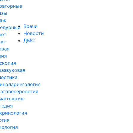
раторные
изы
аж
Врачи
едурный
Новости
нет
ДМС
но-
овая
пия
скопия
развуковая
ностика
иноларингология
атовенерология
матология-
педия
кринология
огия
ология