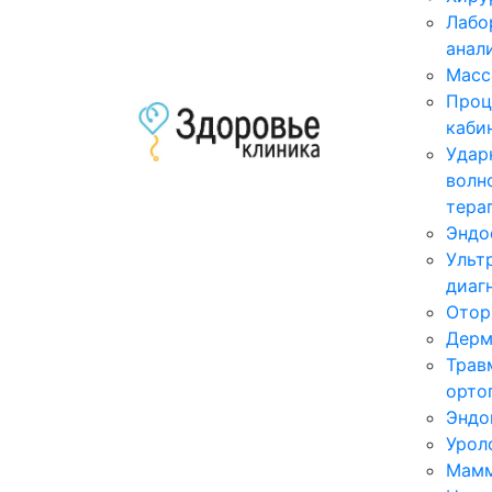
Лабо
анал
Масс
Проц
каби
Удар
волн
тера
Эндо
Ульт
диаг
Отор
Дерм
Трав
орто
Эндо
Урол
Мамм