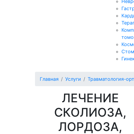
Невр
Гаст
Кард
Тера
Комп
томо
Косм
Стом
Гине
Главная
Услуги
Травматология-ор
ЛЕЧЕНИЕ
СКОЛИОЗА,
ЛОРДОЗА,