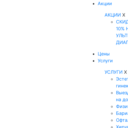
Акции
АКЦИИ
X
СКИ
10% 
УЛЬТ
ДИА
Цены
Услуги
УСЛУГИ
X
Эсте
гине
Выез
на д
Физи
Бари
Офта
Хиру