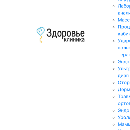
Лабо
анал
Масс
Проц
каби
Удар
волн
тера
Эндо
Ульт
диаг
Отор
Дерм
Трав
орто
Эндо
Урол
Мамм