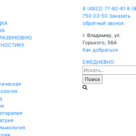
8 (4922) 77-82-81
8 (
750-23-50
Заказать
ДКА
обратный звонок
НА
г. Владимир, ул.
РАЗВУКОВУЮ
Горького, 56А
ГНОСТИКУ
Как добраться
ЕЖЕДНЕВНО
тическая
кология
д
ом
отерапия
атрия
льмология
ргия