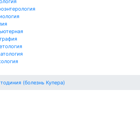
ология
роэнтерология
иология
пия
ьютерная
графия
етология
атология
кология
тодиния (болезнь Купера)
Я