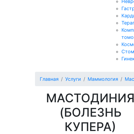
Невр
Гаст
Кард
Тера
Комп
томо
Косм
Стом
Гине
Главная
Услуги
Маммология
Мас
МАСТОДИНИ
(БОЛЕЗНЬ
КУПЕРА)