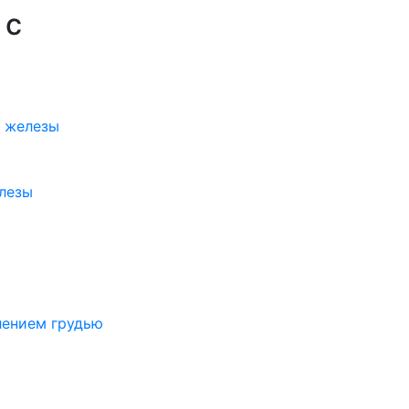
 с
 железы
лезы
лением грудью