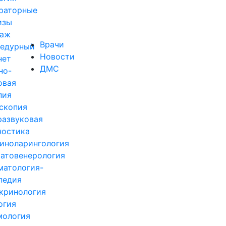
раторные
изы
аж
Врачи
едурный
Новости
нет
ДМС
но-
овая
пия
скопия
развуковая
ностика
иноларингология
атовенерология
матология-
педия
кринология
огия
ология