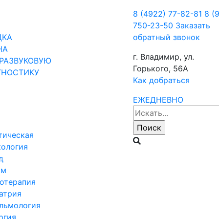
8 (4922) 77-82-81
8 (
750-23-50
Заказать
ДКА
обратный звонок
НА
г. Владимир, ул.
РАЗВУКОВУЮ
Горького, 56А
ГНОСТИКУ
Как добраться
ЕЖЕДНЕВНО
тическая
кология
д
ом
отерапия
атрия
льмология
ргия