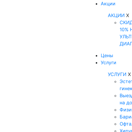
Акции
АКЦИИ
X
СКИ
10% 
УЛЬТ
ДИА
Цены
Услуги
УСЛУГИ
X
Эсте
гине
Выез
на д
Физи
Бари
Офта
Хиру