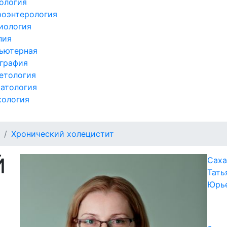
ология
роэнтерология
иология
пия
ьютерная
графия
етология
атология
кология
Хронический холецистит
Й
Саха
Тать
Юрь