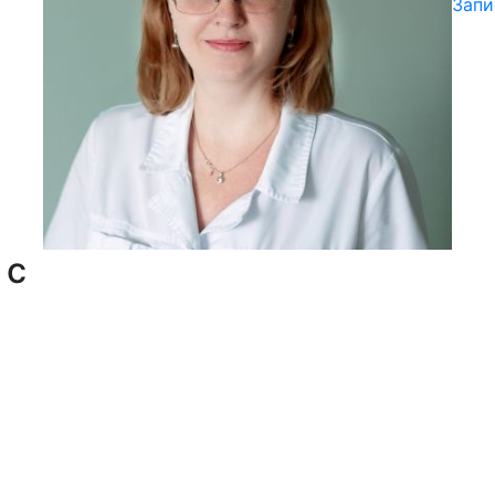
Запи
 с