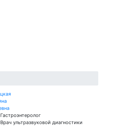
цкая
яна
евна
Гастроэнтеролог
Врач ультразвуковой диагностики