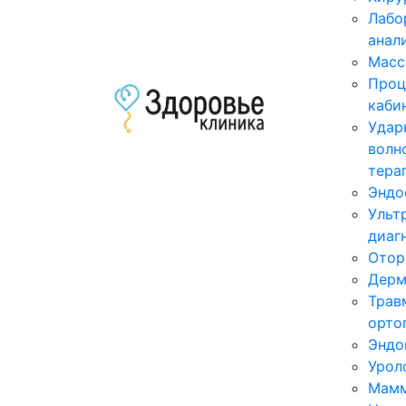
Лабо
анал
Масс
Проц
каби
Удар
волн
тера
Эндо
Ульт
диаг
Отор
Дерм
Трав
орто
Эндо
Урол
Мамм