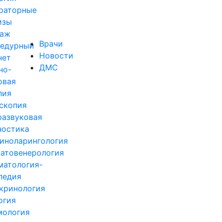
раторные
изы
аж
Врачи
едурный
Новости
нет
ДМС
но-
овая
пия
скопия
развуковая
ностика
иноларингология
атовенерология
матология-
педия
кринология
огия
ология