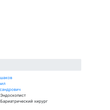
ьшаков
аил
сандрович
Эндоскопист
Бариатрический хирург