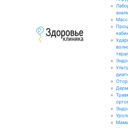
Лабо
анал
Масс
Проц
каби
Удар
волн
тера
Эндо
Ульт
диаг
Отор
Дерм
Трав
орто
Эндо
Урол
Мамм