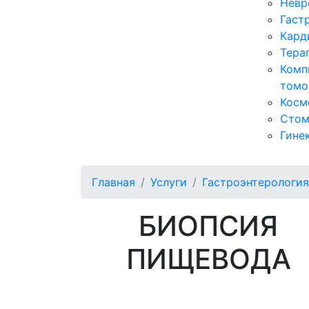
Невр
Гаст
Кард
Тера
Комп
томо
Косм
Стом
Гине
Главная
Услуги
Гастроэнтерология
БИОПСИЯ
ПИЩЕВОДА