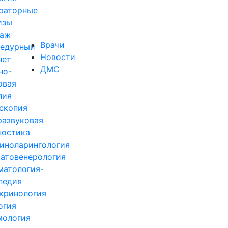
раторные
изы
аж
Врачи
едурный
Новости
нет
ДМС
но-
овая
пия
скопия
развуковая
ностика
иноларингология
атовенерология
матология-
педия
кринология
огия
ология