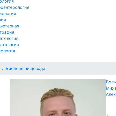
ология
роэнтерология
иология
пия
ьютерная
графия
етология
атология
кология
Биопсия пищевода
Бол
Мих
Алек