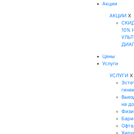
Акции
АКЦИИ
X
СКИ
10% 
УЛЬТ
ДИА
Цены
Услуги
УСЛУГИ
X
Эсте
гине
Выез
на д
Физи
Бари
Офта
Хиру