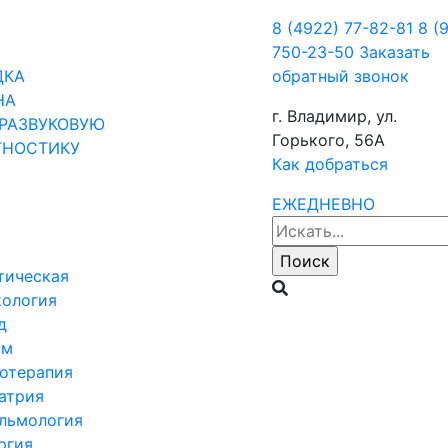
8 (4922) 77-82-81
8 (
750-23-50
Заказать
ДКА
обратный звонок
НА
г. Владимир, ул.
РАЗВУКОВУЮ
Горького, 56А
ГНОСТИКУ
Как добраться
ЕЖЕДНЕВНО
тическая
кология
д
ом
отерапия
атрия
льмология
ргия