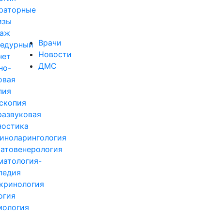
раторные
изы
аж
Врачи
едурный
Новости
нет
ДМС
но-
овая
пия
скопия
развуковая
ностика
иноларингология
атовенерология
матология-
педия
кринология
огия
ология