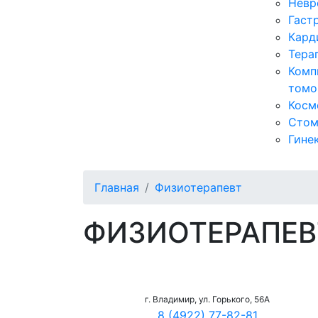
Невр
Гаст
Кард
Тера
Комп
томо
Косм
Стом
Гине
Главная
Физиотерапевт
ФИЗИОТЕРАПЕВ
г. Владимир, ул. Горького, 56А
8 (4922) 77-82-81