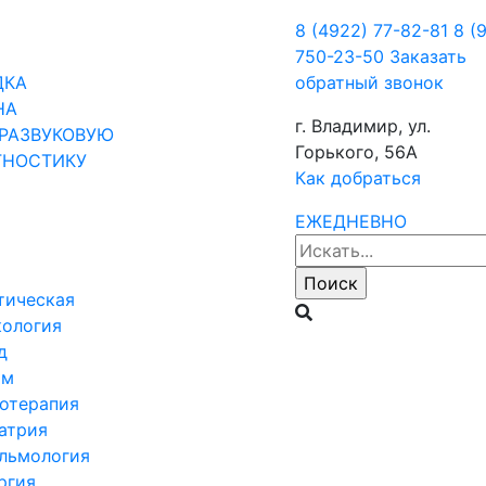
8 (4922) 77-82-81
8 (
750-23-50
Заказать
ДКА
обратный звонок
НА
г. Владимир, ул.
РАЗВУКОВУЮ
Горького, 56А
ГНОСТИКУ
Как добраться
ЕЖЕДНЕВНО
тическая
кология
д
ом
отерапия
атрия
льмология
ргия