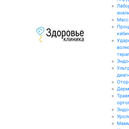
Лабо
анал
Масс
Проц
каби
Удар
волн
тера
Эндо
Ульт
диаг
Отор
Дерм
Трав
орто
Эндо
Урол
Мамм