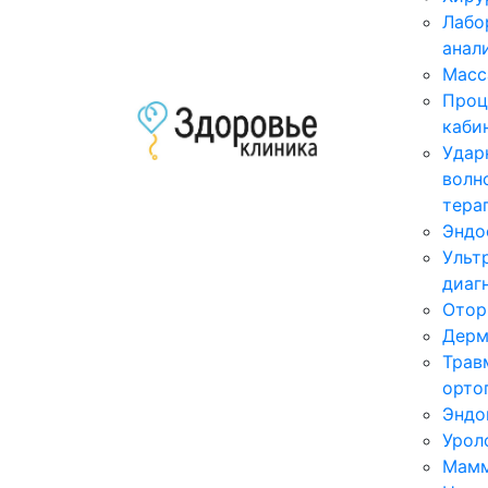
Лабо
анал
Масс
Проц
каби
Удар
волн
тера
Эндо
Ульт
диаг
Отор
Дерм
Трав
орто
Эндо
Урол
Мамм