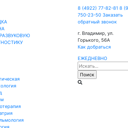
8 (4922) 77-82-81
8 (
750-23-50
Заказать
ДКА
обратный звонок
НА
г. Владимир, ул.
РАЗВУКОВУЮ
Горького, 56А
ГНОСТИКУ
Как добраться
ЕЖЕДНЕВНО
тическая
кология
д
ом
отерапия
атрия
льмология
ргия