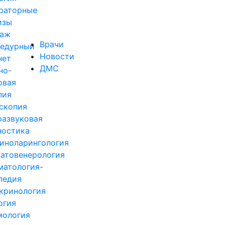
раторные
изы
аж
Врачи
едурный
Новости
нет
ДМС
но-
овая
пия
скопия
развуковая
ностика
иноларингология
атовенерология
матология-
педия
кринология
огия
ология