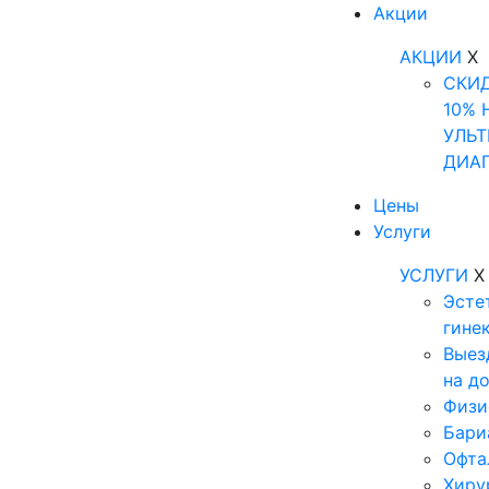
Акции
АКЦИИ
X
СКИ
10% 
УЛЬТ
ДИА
Цены
Услуги
УСЛУГИ
X
Эсте
гине
Выез
на д
Физи
Бари
Офта
Хиру