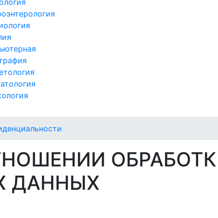
ология
роэнтерология
иология
пия
ьютерная
графия
етология
атология
кология
иденциальности
ТНОШЕНИИ ОБРАБОТ
Х ДАННЫХ