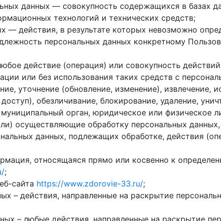
ных данных — совокупность содержащихся в базах да
рмационных технологий и технических средств;
х — действия, в результате которых невозможно опре
длежность персональных данных конкретному Пользов
любое действие (операция) или совокупность действий
ции или без использования таких средств с персонал
ние, уточнение (обновление, изменение), извлечение, и
 доступ), обезличивание, блокирование, удаление, уни
, муниципальный орган, юридическое или физическое л
ли) осуществляющие обработку персональных данных,
ональных данных, подлежащих обработке, действия (о
рмация, относящаяся прямо или косвенно к определе
u/
;
веб-сайта
https://www.zdorovie-33.ru/
;
ых – действия, направленные на раскрытие персональ
ных – любые действия, направленные на раскрытие пе