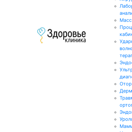
Лабо
анал
Масс
Проц
каби
Удар
волн
тера
Эндо
Ульт
диаг
Отор
Дерм
Трав
орто
Эндо
Урол
Мамм