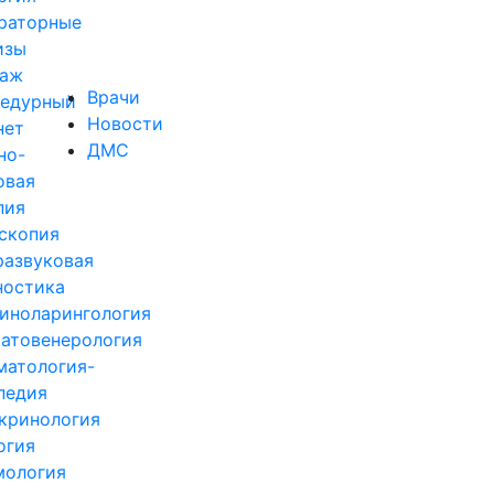
раторные
изы
аж
Врачи
едурный
Новости
нет
ДМС
но-
овая
пия
скопия
развуковая
ностика
иноларингология
атовенерология
матология-
педия
кринология
огия
ология