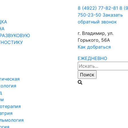
8 (4922) 77-82-81
8 (
750-23-50
Заказать
ДКА
обратный звонок
НА
г. Владимир, ул.
РАЗВУКОВУЮ
Горького, 56А
ГНОСТИКУ
Как добраться
ЕЖЕДНЕВНО
тическая
кология
д
ом
отерапия
атрия
льмология
ргия