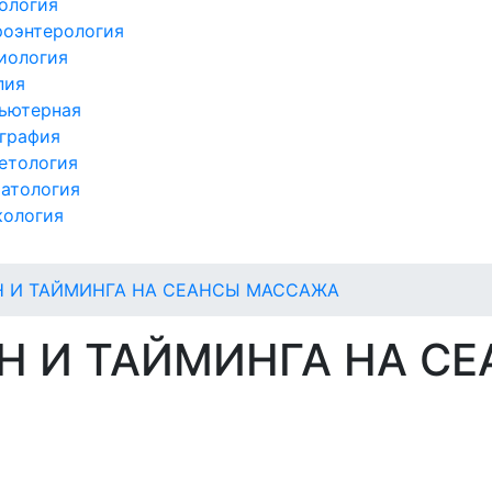
ология
роэнтерология
иология
пия
ьютерная
графия
етология
атология
кология
 И ТАЙМИНГА НА СЕАНСЫ МАССАЖА
Н И ТАЙМИНГА НА С