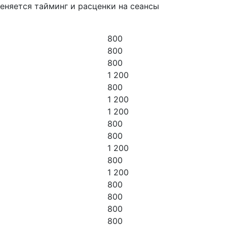
еняется тайминг и расценки на сеансы
800
800
800
1 200
800
1 200
1 200
800
800
1 200
800
1 200
800
800
800
800