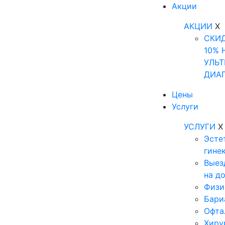
Акции
АКЦИИ
X
СКИ
10% 
УЛЬТ
ДИА
Цены
Услуги
УСЛУГИ
X
Эсте
гине
Выез
на д
Физи
Бари
Офта
Хиру